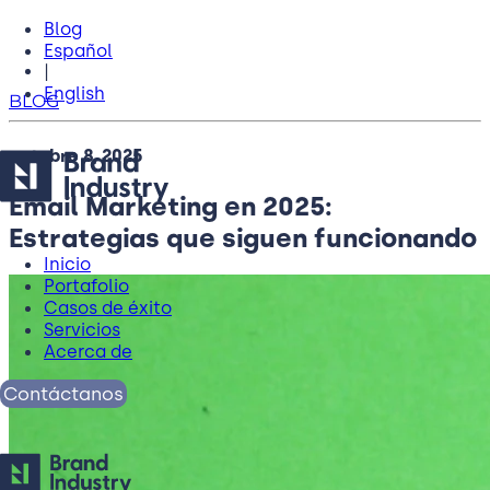
Blog
Español
|
English
BLOG
octubre 8, 2025
Email Marketing en 2025:
Estrategias que siguen funcionando
Inicio
Portafolio
Casos de éxito
Servicios
Acerca de
Contáctanos