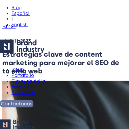
Blog
Español
|
English
BLOG
abril 11, 2023
Estrategias clave de content
marketing para mejorar el SEO de
tu sitio web
Inicio
Portafolio
Casos de éxito
Servicios
Acerca de
Contáctanos