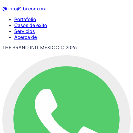
@
info@tbi.com.mx
Portafolio
Casos de éxito
Servicios
Acerca de
THE BRAND IND. MÉXICO ©
2026