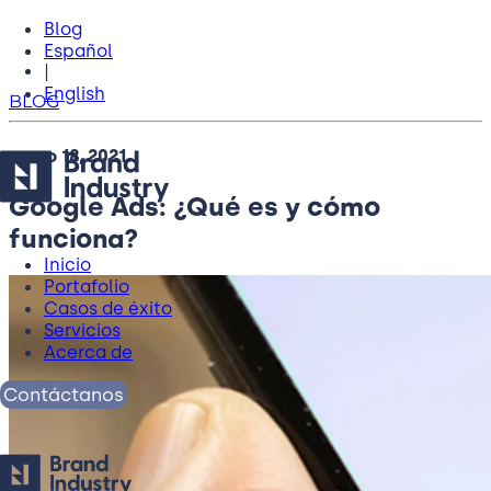
Blog
Español
|
English
BLOG
mayo 18, 2021
Google Ads: ¿Qué es y cómo
funciona?
Inicio
Portafolio
Casos de éxito
Servicios
Acerca de
Contáctanos