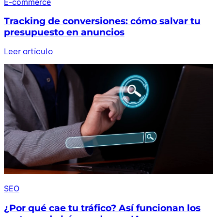
E-commerce
Tracking de conversiones: cómo salvar tu
presupuesto en anuncios
Leer artículo
SEO
¿Por qué cae tu tráfico? Así funcionan los