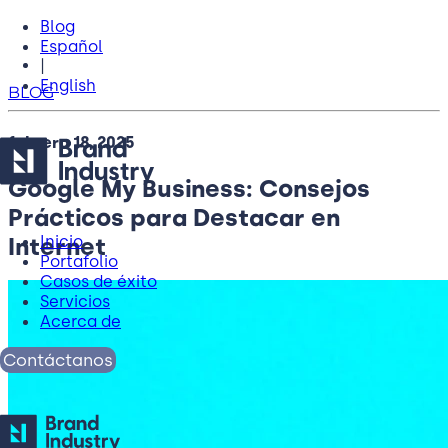
Blog
Español
|
English
BLOG
febrero 18, 2025
Google My Business: Consejos
Prácticos para Destacar en
Internet
Inicio
Portafolio
Casos de éxito
Servicios
Acerca de
Contáctanos