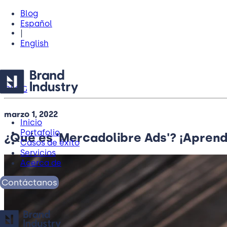
Blog
Español
|
English
BLOG
marzo 1, 2022
Inicio
Portafolio
¿Qué es 'Mercadolibre Ads'? ¡Aprend
Casos de éxito
Servicios
Acerca de
Contáctanos