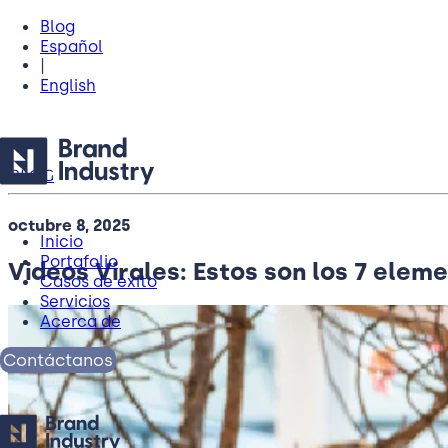
Blog
Español
|
English
BLOG
octubre 8, 2025
Inicio
Portafolio
Videos Virales: Estos son los 7 ele
Casos de éxito
Servicios
Acerca de
Contáctanos