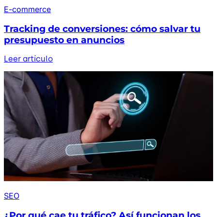
E-commerce
Tracking de conversiones: cómo salvar tu
presupuesto en anuncios
Leer artículo
SEO
¿Por qué cae tu tráfico? Así funcionan los