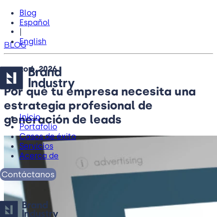
Blog
Español
|
English
BLOG
marzo 4, 2026
Por qué tu empresa necesita una
estrategia profesional de
generación de leads
Inicio
Portafolio
Casos de éxito
Servicios
Acerca de
Contáctanos